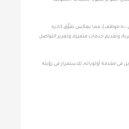
كما أضاف ديوان المظالم إنجازًا آخر بفوزه بالجائزة الفضية في فئة​ (الموظفون في صميم كل شيء – أكثر من ٥٠٠٠ موظف)، مما يعكس تفوُّق كادره
ة، وتقديم خدمات متميزة، وتعزيز التواصل
 في مقدمة أولوياته، للاستمرار في رؤيته