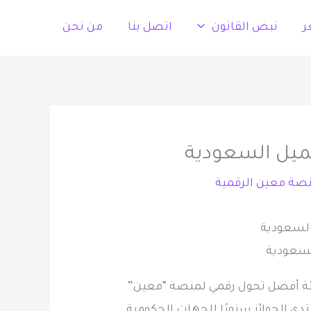
ر
نبض القانون
اتصل بنا
من نحن
عميل السعودية
صة معين الرقمية
السعودية
ن فئة أفضل تحول رقمي لمنصة “معين”
ذلك خلال منتدى تجربة العميل لهذا العام ٢٠٢٤م، حيث يمنح المنتدى الجوائز سنويًا للجهات الحكومية