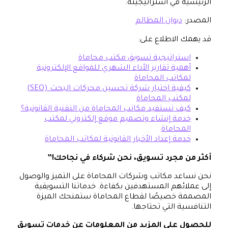
الرئيسية في استراتيجيته.​
المصدر:
ديوان المظالم
قد يهمك الاطلاع على:
استراتيجية تسويق مكتب محاماة
أهمية تقارير الأداء الشهري للمواقع الإلكترونية
لمكاتب المحاماة
كيفية اختيار شركة تحسين محركات البحث (SEO)
لمكتب المحاماة
كيف تستفيد مكاتب المحاماة من التقنية القانونية؟
خدمة إنشاء وتصميم موقع إلكتروني لمكتب
المحاماة
خدمة إعداد الأخبار القانونية لمكاتب المحاماة
أكثر من مجرد تسويق، نحن شركاء في نجاحك
!”
نحن نساعد مكاتب وشركات المحاماة على التميز والوصول
إلى عملائهم المستهدفين بكفاءة. خدماتنا التسويقية
المصممة خصيصًا لقطاع المحاماة ستمنحك الميزة
التنافسية التي تحتاجها.
للحصول على المزيد من المعلومات عن خدمات تسويق