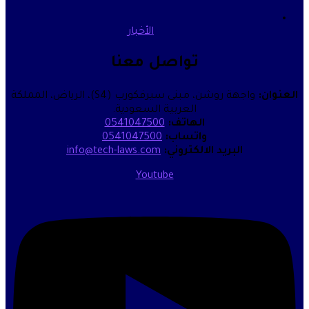
الأخبار
تواصل معنا
العنوان:
واجهة روشن، مبنى سيرفكورب (S4)، الرياض، المملكة
العربية السعودية.
الهاتف:
0541047500
واتساب:
0541047500
البريد الالكتروني:
info@tech-laws.com
Youtube