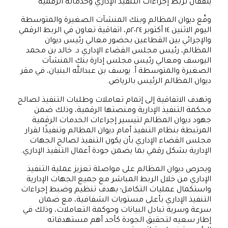
يتفقان لربط إجراءات التنفيذ الإداري وخدماته الرقمية
وقّع ديوان المظالم وبنك المنشآت الصغيرة والمتوسطة
اليوم الاثنين ١٤ أكتوبر ٢٠٢٤م، اتفاقية تعاون في الربط الرقمي
والإجرائي بين القطاعين بحضور معالي رئيس ديوان
المظالم، رئيس مجلس القضاء الإداري د. خالد بن محمد
اليوسف ومعالي رئيس مجلس إدارة بنك المنشآت
الصغيرة والمتوسطة أ. يوسف بن عبدالله البنيان، في مقر
ديوان المظالم الرئيس بالرياض.
وتهدف الاتفاقية إلى إتمام تعاملات وطلبات التنفيذ لصالح
محكمة التنفيذ الإدارية ومنصتها الرقمية، وذلك ضمن
جهود ديوان المظالم لتيسير إجراءات الخدمات الرقمية
المرتبطة بنظام التنفيذ أمام ديوان المظالم وتنفيذًا لقرار
مجلس القضاء الإداري بأن يكون التنفيذ لصالح الجهات
الإدارية بشكل رقمي بما يضمن جودة أعمال التنفيذ الإداري.
ويحرص ديوان المظالم على مواصلة تعزيز عملية التنفيذ
الإداري من خلال الربط المباشر مع جميع الجهات الإدارية
واستكمال عمليات​ التكامل؛ بهدف تنظيم وضبط إجراءات
التنفيذ الإداري بأعلى مستويات الشفافية، مع ضمان
سرعة وسرية تبادل البيانات وحوكمة التعاملات، وذلك في
إطار سعيه لتحقيق الجودة كأحد أهم مستهدفاته