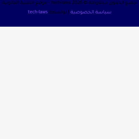
حقوق محفوظة © 2026 tech-laws - موقع التقنية القانونية
سياسة الخصوصية
| بواسطة
tech-laws