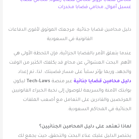
محامي قضايا تزوير
,
محامي قضايا رشوة
,
محامي قضايا
غسيل أموال
,
محامي قضايا مخدرات
دليل محامين قضايا جنائية: مرجعك الموثوق لأقوى الدفاعات
القانونية في السعودية
عندما يتعلق الأمر بالقضايا الجزائية، فإن اللحظة الأولى هي
الأهم. البحث العشوائي عن محامٍ قد يكلفك الكثير من الوقت
والجهد، وربما يؤثر سلباً على مسار قضيتك. لذا، تم إعداد
دليل محامين قضايا جنائية
عبر منصة
Tech-Laws
ليكون
بوابتك الآمنة والسريعة للوصول إلى نخبة الخبراء القانونيين
المرخصين والقادرين على التعامل مع أصعب الملفات
الجنائية في المحاكم السعودية.
لماذا تعتمد على دليل المحامين الجنائيين؟
يختصر الدليل عليك عناء البحث والتحقق، حيث يجمع لك