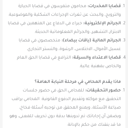
قضايا المخدرات:
محامون متمرسون في قضايا الحيازة
والترويج، والبحث عن ثغرات الإجراءات الشكلية والموضوعية.
الجرائم الإلكترونية:
خبراء في الدفاع عن المتهمين في قضايا
الابتزاز، التشهير، والجرائم المعلوماتية الحديثة.
الجرائم المالية (ياقات بيضاء):
متخصصون في قضايا
غسيل الأموال، الاختلاس، الرشوة، والتستر التجاري.
قضايا الاعتداء والسرقة:
الترافع في قضايا الحق العام
والخاص بمهنية عالية.
ماذا يقدم المحامي في مرحلة النيابة العامة؟
حضور التحقيقات:
للمحامي الحق في حضور جلسات
التحقيق مع موكله وتقديم الدفوع القانونية. المحامي يراقب
صياغة الأسئلة، ويمنع المحقق من توجيه أسئلة فخاخ،
ويضمن أن إجاباتك تم تدوينها بدقة دون تحريف للمعنى، وهو
ما قد ينقذك من حكم بالإدانة.