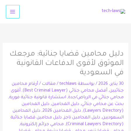
ي
توى
دليل محامين قضايا جنائية: مرجعك
الموثوق لأقوى الدفاعات القانونية
في السعودية
30 يناير، 2026
/ بواسطة
techlaws
/
مقالات
/
أرقام محامين
جنائيين
,
أفضل محامي جنائي (Best Criminal Lawyer)
,
أقوى
محامي جنائي في الرياض/جدة
,
استشارة قانونية جنائية فورية
,
بحث عن محامي جنائي
,
دليل المحامين
,
دليل المحامين
(Lawyers Directory)
,
دليل المحامين 2026
,
دليل المحامين
السعوديين
,
دليل المحامين ناجز
,
دليل محامين قضايا جنائية
(Criminal Lawyers Directory)
,
محامي جرائم إلكترونية
,