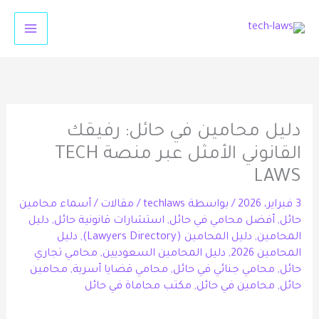
خطي
لى
لمحتوى
دليل محامين في حائل: رفيقك
القانوني الأمثل عبر منصة TECH
LAWS
3 فبراير، 2026
/ بواسطة
techlaws
/
مقالات
/
أسماء محامين
حائل
,
أفضل محامي في حائل
,
استشارات قانونية حائل
,
دليل
المحامين
,
دليل المحامين (Lawyers Directory)
,
دليل
المحامين 2026
,
دليل المحامين السعوديين
,
محامي تجاري
حائل
,
محامي جنائي في حائل
,
محامي قضايا أسرية
,
محامين
حائل
,
محامين في حائل
,
مكتب محاماة في حائل