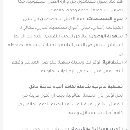
هم ممارسون معتمدون من وزارة العدل السعودية، مما
يضمن لك جودة الخدمة وحفظ حقوقك.
تنوع التخصصات:
يضم الدليل متخصصين في شتى
المجالات (جنائي، مدني، أحوال شخصية، تجاري، عمالي).
سهولة الوصول:
بدلاً من البحث التقليدي، يتيح لك الرابط
المباشر استعراض السير الذاتية والخبرات السابقة بضغطة
زر.
الشفافية:
نوفر لك وسيلة سهلة للتواصل المباشر وفهم
آلية العمل قبل البدء في الإجراءات القانونية.
تغطية قانونية شاملة لكافة أحياء مدينة حائل
نحن نؤمن بأن الخدمة القانونية يجب أن تكون قريبة من
العميل، لذا فإن فريقنا مستعد لتقديم الدعم القانوني في
كافة أحياء مدينة حائل، ومنها:
الأحياء المركزية والقديمة:
(حي برزان، حي المطار، حي