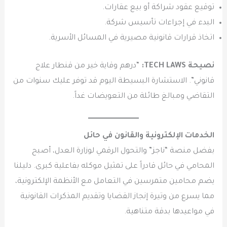
توقيع عقود شراكة أو بيع عقارات.
البدء في إجراءات تأسيس شركة.
اتخاذ قرارات قانونية مصيرية في المسائل الأسرية.
نصيحة
TECH LAWS
:
“درهم وقاية خير من قنطار علاج
قانوني”. الاستشارة البسيطة اليوم قد توفر عليك سنوات من
التقاضي ومبالغ طائلة من التعويضات غداً.
الخدمات الإلكترونية والقانون في حائل
بفضل منصة “ناجز” والتحول الرقمي لوزارة العدل، أصبح
المحامي في حائل قادراً على تمثيل موكله بفاعلية كبرى. دليلنا
يضم محامين متمرسين في التعامل مع الأنظمة الإلكترونية،
مما يسرع من وتيرة إنجاز القضايا وتقديم المذكرات القانونية
في مواعيدها بدقة متناهية.