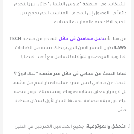
الشركات. وفي منطقة “عروس الشمال” حائل، يبرز التحدي
دائماً في الوصول إلى المحامي المناسب الذي يجمع بين
الخبرة الأكاديمية والممارسة الميدانية.
من هنا، يأتي
دليل محامين في حائل
المقدم من منصة
TECH
LAWS
ليكون الجسر الآمن الذي يربطك بنخبة من الكفاءات
القانونية المرخصة والمؤهلة للتعامل مع أعقد القضايا.
لماذا البحث عن محامي في حائل عبر منصة “تيك لاوز”؟
البحث عن محامي ليس مجرد عملية اختيار اسم من قائمة،
بل هو قرار يتعلق بحماية حقوقك ومستقبلك. توفر منصة
تيك لاوز قيمة مضافة تجعلها الخيار الأول لسكان منطقة
حائل:
التحقق والموثوقية:
جميع المحامين المدرجين في الدليل