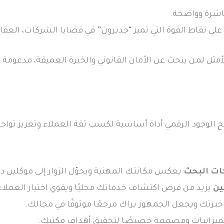
باشرة وواضحة.
على نقاط القوة التي تميز “جديرون” في قضايا الشركات، العقار
أمثل لمن يبحث عن الأمان القانوني والخبرة العميقة، مدعوم
 الوجود الرقمي أداة أساسية لكسب ثقة العملاء وتعزيز تواجد
ات البحث
يعكس مكانتك المهنية ويحوّل الزوار إلى موكلين دا
ن
يزيد من فرص اكتشاف خدماتك محليًا ويقوي اختيار العملاء
برتك ويجعل الجمهور يراك مرجعًا موثوقًا في مجالك.
ميزانيات ومصممة خصيصًا لتحقيق أهداف مكتبك.