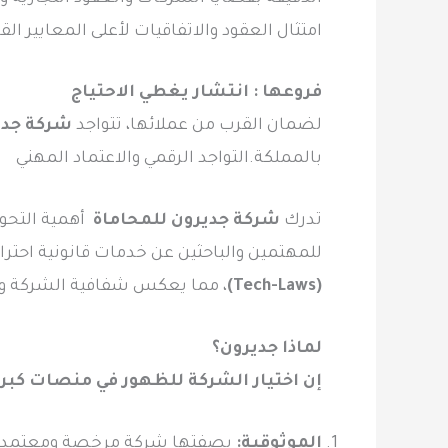
امتثال العقود والاتفاقيات لأعلى المعايير ال
فروعها : انتشار يغطي الاحتياج
لضمان القرب من عملائها، تتواجد
شركة جدي
بالمملكة.التواجد الرقمي والاعتماد المهني
تدرك
شركة جديرون للمحاماة
أهمية التحول
للمهتمين والباحثين عن خدمات قانونية احتر
(Tech-Laws)
، مما يعكس شفافية الشركة وحرص
لماذا جديرون؟
إن اختيار الشركة للظهور في منصات كبرى 
الموثوقية:
بصفتها شركة مرخصة ومعتمدة