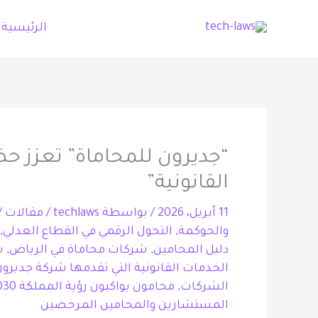
خطي
الرئيسية
لى
لمحتوى
“جديرون للمحاماة” تعزز حض
القانونية”
11 أبريل، 2026
/ بواسطة
techlaws
/
مقالات
/
والحوكمة
,
التحول الرقمي في القطاع العدلي
,
دليل المحامين
,
شركات محاماة في الرياض
,
ش
الخدمات القانونية التي تقدمها شركة جديرون
الشركات
,
محامون يواكبون رؤية المملكة 2030
المستشارين والمحامين المرخصين