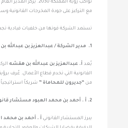
تواكب رؤية المملكة 30
مع التركيز على جودة المخرجات القانونية وسر
تستمد الشركة قوتها من خلفيات قيادية تجمع
1. مدير الشركة / عبدالعزيز بن عبدالله بن هقشه
يُعد
أ. عبدالعزيز بن عبدالله بن هقشه
الركي
القانونية التي تخدم قطاع الأعمال. عُرف برؤ
من
“جديرون للمحاماة ”
شريكاً استراتيجيا
2. أ . أحمد بن محمد العبود مستشار قانوني
يبرز المستشار القانوني
أ . أحمد بن محمد ا
الدقيقة بقضايا الشركات والعقود التجارية 