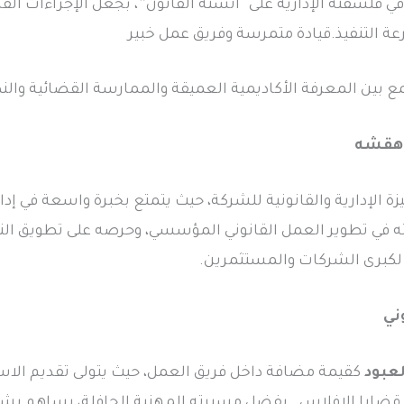
20. يركز المدير العام في فلسفته الإدارية على “أنسنة القانون”، بجعل ال
عة التنفيذ.قيادة متمرسة وفريق عمل خبير
 بين المعرفة الأكاديمية العميقة والممارسة القضائية والنظ
زة الإدارية والقانونية للشركة، حيث يتمتع بخبرة واسعة في إد
يته في تطوير العمل القانوني المؤسسي، وحرصه على تطويق النز
ً لكبرى الشركات والمستثمرين.
لعبود
كقيمة مضافة داخل فريق العمل، حيث يتولى تقديم الاست
و قضايا الإفلاس . بفضل مسيرته المهنية الحافلة، يساهم ب