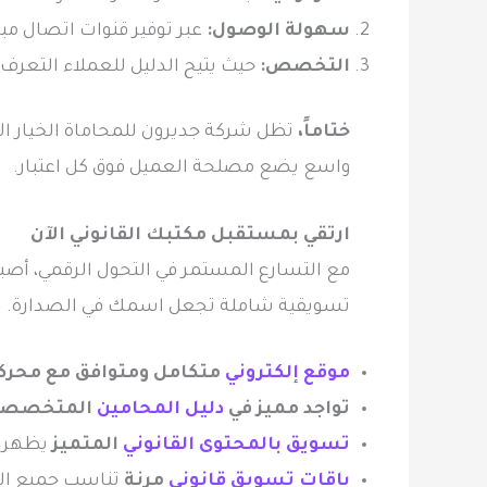
سهولة الوصول:
عبر توفير قنوات اتصال م
التخصص:
حيث يتيح الدليل للعملاء التعرف 
ختاماً،
تظل شركة جديرون للمحاماة الخيار ال
واسع يضع مصلحة العميل فوق كل اعتبار.
ارتقي بمستقبل مكتبك القانوني الآن
مع التسارع المستمر في التحول الرقمي، أصبح
تسويقية شاملة تجعل اسمك في الصدارة.
موقع إلكتروني
متكامل ومتوافق مع محرك
تواجد مميز في
دليل المحامين
المتخصصي
تسويق بالمحتوى القانوني
المتميز
يظهر خ
باقات تسويق قانوني
مرنة
تناسب جميع ال