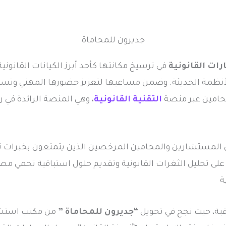
جديرون للمحاماة
ات القانونية
في ترسيخ مكانتها كأحد أبرز الكيانات القانون
لأنظمة الحديثة. وضمن مساعيها لتعزيز حضورها المهني وتسه
محامين عبر منصة
التقنية القانونية
، وهي المنصة الرائدة في ر
المستشارين والمحامين المرخصين الذين يتمتعون بخبرات ترا
 على تحليل الثغرات القانونية وتقديم حلول استباقية تحمي مصالح
ة
اقبة، حيث نجح في تحويل
“جديرون للمحاماة ”
من مكتب استشار