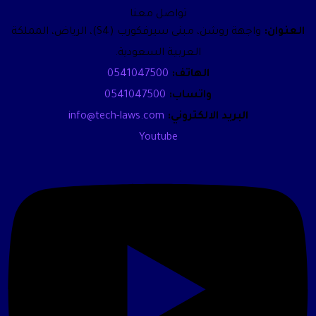
تواصل معنا
العنوان:
واجهة روشن، مبنى سيرفكورب (S4)، الرياض، المملكة
العربية السعودية.
الهاتف:
0541047500
واتساب:
0541047500
البريد الالكتروني:
info@tech-laws.com
Youtube