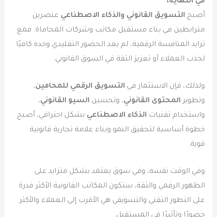
في النهاية،
أصبح
التسويق القانوني والذكاء الاصطناعي
عنصرين
مترابطين في بناء مستقبل مكاتب وشركات المحاماة. فمع
تزايد المنافسة الرقمية، لم يعد الحضور التقليدي وحده كافيًا
لجذب العملاء أو تعزيز الثقة في السوق القانوني.
ولذلك، فإن الاستثمار في
التسويق الرقمي للمحامين
،
وتطوير
المحتوى القانوني
، وتحسين
السيو القانوني
،
واستخدام تقنيات
الذكاء الاصطناعي
بشكل احترافي، أصبح
خطوة أساسية لتحقيق النمو وبناء علامة تجارية قانونية
قوية.
وفي الوقت نفسه، وفي سوق يعتمد بشكل متزايد على
الظهور الرقمي والثقة، ستكون المكاتب القانونية الأكثر قدرة
على التطور التقني والتسويقي هي الأقرب إلى العملاء والأكثر
حضورًا وتأثيرًا في المستقبل.