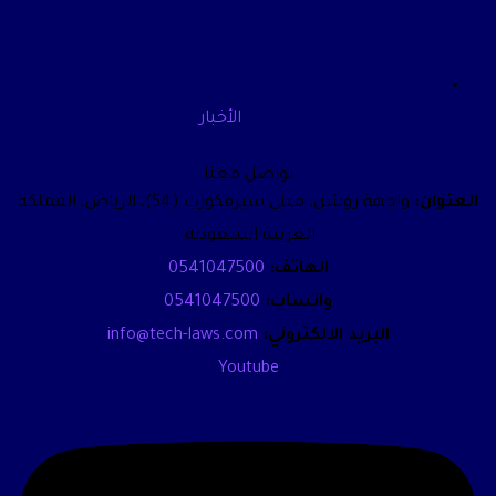
الأخبار
تواصل معنا
العنوان:
واجهة روشن، مبنى سيرفكورب (S4)، الرياض، المملكة
العربية السعودية.
الهاتف:
0541047500
واتساب:
0541047500
البريد الالكتروني:
info@tech-laws.com
Youtube