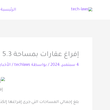
خطي
الرئيسية
لى
لمحتوى
إفراغ عقارات بمساحة 5.3 مليارات متر مربع عبر البورصة العقارية
4 سبتمبر، 2024
/ بواسطة
techlaws
/
الأخبار
إفراغ
بلغ إجمالي المساحات التي جرى إفراغها إلكترونياً عبر البورصة العقارية، أكثر