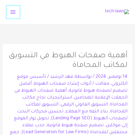
خطي
لى
لمحتوى
أهمية صفحات الهبوط في التسويق
لمكاتب المحاماة
14 نوفمبر، 2024
/ بواسطة
فهد الرشيد
/
تأسيس موقع
الكتروني
,
مقالات
/
أدوات إنشاء صفحات الهبوط
,
أفضل
تصميم لصفحة هبوط قانونية
,
أهمية صفحات الهبوط في
الحملات الإعلانية للمحامين
,
استراتيجيات نجاح مكاتب
المحاماة
,
التسويق القانوني الرقمي
,
التسويق لمكاتب
المحاماة
,
بناء الثقة مع العملاء
,
تحسين محركات البحث
لصفحات الهبوط (Landing Page SEO)
,
تحويل زوار الموقع
إلى موكلين
,
تصميم صفحة هبوط قانونية
,
جذب عملاء
محتملين للمحاماة (Lead Generation for Law Firms)
,
جمع