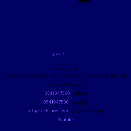
الأخبار
تواصل معنا
العنوان:
واجهة روشن، مبنى سيرفكورب (S4)، الرياض، المملكة
العربية السعودية.
الهاتف:
0541047500
واتساب:
0541047500
البريد الالكتروني:
info@tech-laws.com
Youtube