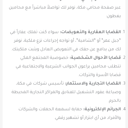
عبر صفحة محامي مكة، نوفر لك تواصلاً مباشراً مع محامين
يغطون:
القضايا العقارية والتعويضات:
سواء كنت تملك عقاراً في
“جبل عمر” أو “الشامية”، أو تواجه إجراءات نزع ملكية، نوفر
لك من يدافع عن حقك في التعويض العادل ويثبت ملكيتك.
قضايا الأحوال الشخصية:
خصوصية المجتمع المكي
تتطلب محامين يراعون الجوانب الشرعية والاجتماعية في
قضايا الأسرة والتركات.
القضايا التجارية والاستثمار:
تأسيس شركات في مكة،
وصياغة عقود التشغيل للفنادق والمراكز التجارية المحيطة
بالحرم.
الجرائم الإلكترونية:
حماية لسمعة الحملات والشركات
والأفراد من أي ابتزاز أو تشهير رقمي.