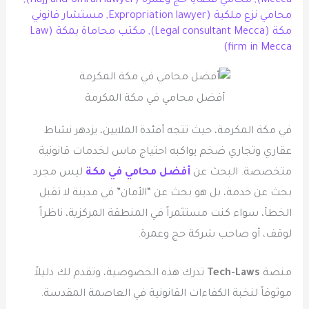
Mecca)
,
محامي قضايا حج وعمرة (Hajj and Umrah lawyer)
,
محامي نزع ملكية (Expropriation lawyer
,
مستشار قانوني
مكة (Legal consultant Mecca)
,
مكتب محاماة بمكة (Law
firm in Mecca)
أفضل محامي في مكة المكرمة
في مكة المكرمة، حيث تتجه أفئدة الملايين، يزدهر نشاط
عقاري وتجاري ضخم يواكبه احتياج ماس لخدمات قانونية
متخصصة. البحث عن
أفضل محامي في مكة
ليس مجرد
بحث عن خدمة، بل هو بحث عن “الأمان” في مدينة لا تقبل
الخطأ، سواء كنت مستثمراً في المنطقة المركزية، ناظراً
لوقف، أو صاحب شركة حج وعمرة.
منصة
Tech-Laws
تدرك هذه الخصوصية، وتقدم لك دليلاً
موثوقاً لنخبة الكفاءات القانونية في العاصمة المقدسة.