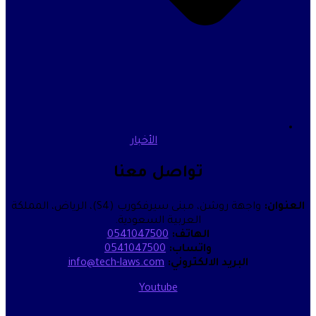
الأخبار
تواصل معنا
العنوان:
واجهة روشن، مبنى سيرفكورب (S4)، الرياض، المملكة
العربية السعودية.
الهاتف:
0541047500
واتساب:
0541047500
البريد الالكتروني:
info@tech-laws.com
Youtube