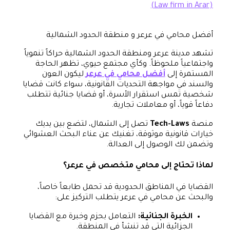
(Law firm in Arar)
أفضل محامي في عرعر و منطقة الحدود الشمالية
تشهد مدينة عرعر ومنطقة الحدود الشمالية حراكاً تنموياً
واجتماعياً ملحوظاً. وكأي مجتمع حيوي، تظهر الحاجة
المستمرة إلى
أفضل محامي في عرعر
ليكون العون
والسند في مواجهة التحديات القانونية، سواء كانت قضايا
شخصية تمس استقرار الأسرة، أو قضايا جنائية تتطلب
دفاعاً قوياً، أو معاملات تجارية.
منصة
Tech-Laws
تصل إلى الشمال، لتضع بين يديك
خيارات قانونية موثوقة، تغنيك عن عناء البحث العشوائي
وتضمن لك الوصول إلى العدالة.
لماذا تحتاج إلى محامي متخصص في عرعر؟
القضايا في المناطق الحدودية قد تحمل طابعاً خاصاً،
والبحث عن محامي في عرعر يتطلب التركيز على:
الخبرة الجنائية:
التعامل بحزم وخبرة مع القضايا
الجزائية التي قد تنشأ في المنطقة.