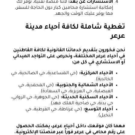
الاستشارات عن بعد:
لأننا منصة تقنية، نوفر لك
إمكانية استشارة محامين كبار دون الحاجة للسفر،
مما يوفر عليك الوقت والجهد.
تغطية شاملة لكافة أحياء مدينة
عرعر
نحن فخورون بتقديم خدماتنا القانونية لكافة القاطنين
في أحياء عرعر المختلفة، ونحرص على التواجد الميداني
أو الاستشاري في كل من:
الأحياء المركزية:
(حي المساعدية، حي الصالحية، حي
الخالدية).
الأحياء الشمالية والجنوبية:
(حي المحمدية، حي
الفيصلية، حي العزيزية، حي السعادة).
الأحياء السكنية الحديثة:
(حي الجوهرة، حي الروابي،
حي بدنة، حي ضاحية الملك فهد).
أحياء التوسع:
(حي غرناطة، حي القرطبة، حي
النخيل).
مهما كان موقعك داخل أحياء عرعر، يمكنك الحصول
على رقم محامي في عرعر فوراً عبر منصتنا الإلكترونية.